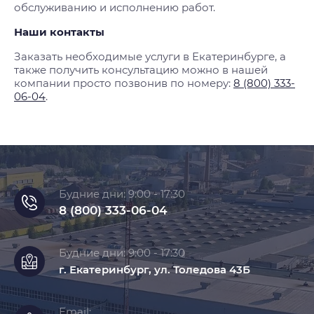
обслуживанию и исполнению работ.
Наши контакты
Заказать необходимые услуги в Екатеринбурге, а
также получить консультацию можно в нашей
компании просто позвонив по номеру:
8 (800) 333-
06-04
.
Будние дни: 9:00 - 17:30
8 (800) 333-06-04
Будние дни: 9:00 - 17:30
г. Екатеринбург, ул. Толедова 43Б
Email: