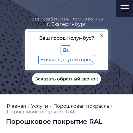
График работы: Пн-Пт с 9:00 до 17:30
Екатеринбург
Ваш город Колумбус?
Да
8 (800) 333-06-04
Выбрать другой город
zakaz@rekara.info
Заказать обратный звонок
Главная
/
Услуги
/
Порошковая покраска
/
Порошковое покрытие RAL
Порошковое покрытие RAL